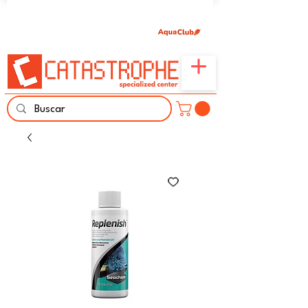
Únete aquí y comparte tu pasión por peces,
naturaleza y aprendizaje familiar.