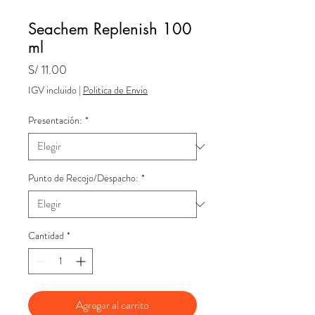
Seachem Replenish 100
ml
Precio
S/ 11.00
IGV incluido
|
Politica de Envio
Presentación:
*
Punto de Recojo/Despacho:
*
Cantidad
*
Agregar al carrito