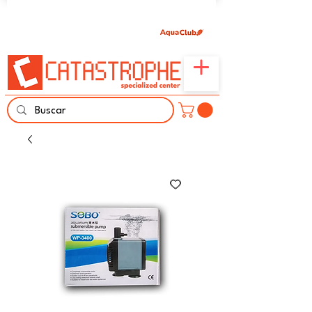
Únete aquí y comparte tu pasión por peces,
naturaleza y aprendizaje familiar.