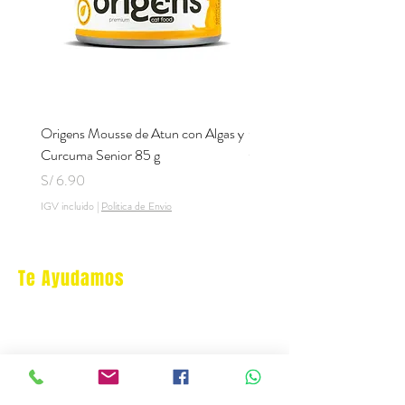
Origens Mousse de Atun con Algas y
Origens Mousse de Pollo H
Curcuma Senior 85 g
Cerdo y Perejil 85 g
Precio
Precio
S/ 6.90
S/ 6.90
IGV incluido
|
Politica de Envio
IGV incluido
Te Ayudamos
Nosotros
Programa Puntos Karen
​