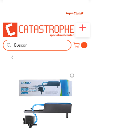
Únete aquí y comparte tu pasión por peces,
naturaleza y aprendizaje familiar.