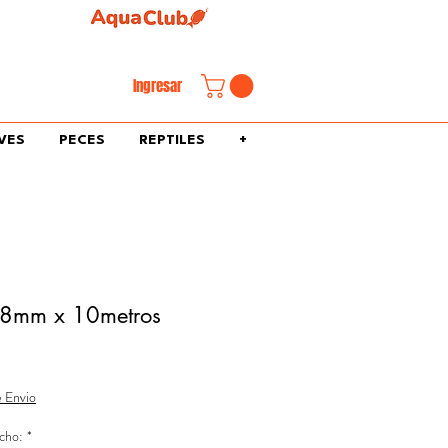
familiar.
Ingresar
VES
PECES
REPTILES
+
 8mm x 10metros
e Envio
cho:
*