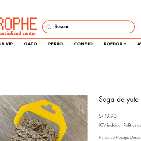
í y comparte tu pasión por peces, naturaleza y aprendizaje 
UB VIP
GATO
PERRO
CONEJO
ROEDOR +
A
Soga de yute
Precio
S/ 19.90
IGV incluido
|
Politica d
Punto de Recojo/Despa