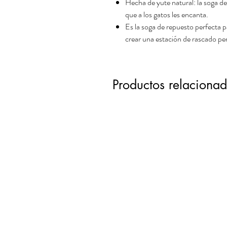
Hecha de yute natural: la soga d
que a los gatos les encanta.
Es la soga de repuesto perfecta 
crear una estación de rascado pe
Productos relaciona