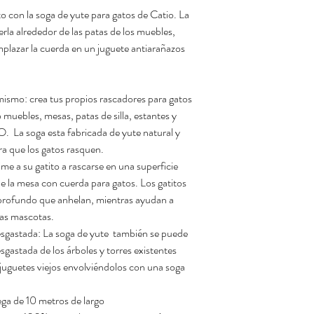
to con la soga de yute para gatos de Catio. La
rla alrededor de las patas de los muebles,
mplazar la cuerda en un juguete antiarañazos
ismo: crea tus propios rascadores para gatos
muebles, mesas, patas de silla, estantes y
. La soga esta fabricada de yute natural y
ra que los gatos rasquen.
me a su gatito a rascarse en una superficie
e la mesa con cuerda para gatos. Los gatitos
l profundo que anhelan, mientras ayudan a
las mascotas.
tada: La soga de yute también se puede
esgastada de los árboles y torres existentes
 juguetes viejos envolviéndolos con una soga
a de 10 metros de largo