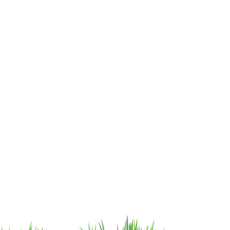
cat.astrophe.pe@gmail.com
Lun - Sab: 12- 9pm
Miraflores Lima
Domingos y feriados: no
Tel: 970875753
atendemos
Showroom Físico Miraflores:
wsp: 9am a 9pm lunes
Gato/Perro/Roedores/Aves/P
a
domingo
eces/Reptiles/Exoticos
Av. Alfredo Benavides 347
Interior Td. 8 Centro
Comercial Expocentro
Miraflores
Telf:6593854
Tienda multiespecie © 2023 by Catastrophe
Catastrophe SAC - RUC: 20608696378