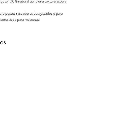
e yute 100% natural tiene una textura áspera
para postes rascadores desgastados o para
rsonalizada para mascotas.
dos