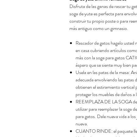
Disfruta de las ganas de rascar tu ga
soga de yute es perfecta para envolve
construir tu propio poste o para ree
más antiguo como un gimnasio.
Rascador de gatos hagalo usted m
en casa cubriendo artículos como 
más con la soga para gatos CATIO
áspero que se siente muy bien pa
Usela en las patas de la mesa: Ani
adecuada envolviendo las patas d
obtienen el estiramiento vertica
proteger los muebles de daños a 
REEMPLAZA DE LA SOGA desgas
utilizar para reemplazar la soga d
para gatos. Dale nueva vida a los
nueva.
CUANTO RINDE: el paquete lleg