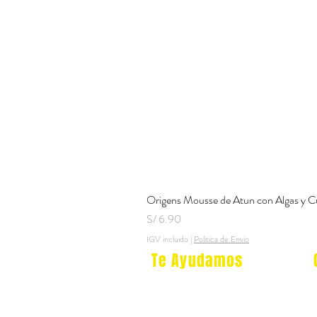
Origens Mousse de Atun con Algas y C
Precio
S/ 6.90
IGV incluido
|
Politica de Envio
Te Ayudamos
Nosotros