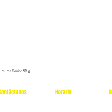
urcuma Senior 85 g
Vista rápida
Contáctanos
Horario
S
Oficina Virtual/pedidos:
Local Miraflores: