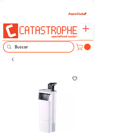
Únete aquí y comparte tu pasión por peces,
naturaleza y aprendizaje familiar.