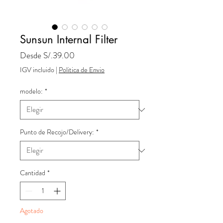
Sunsun Internal Filter
Precio
Desde
S/.39.00
de
IGV incluido
|
Politica de Envio
oferta
modelo:
*
Punto de Recojo/Delivery:
*
Cantidad
*
Agotado