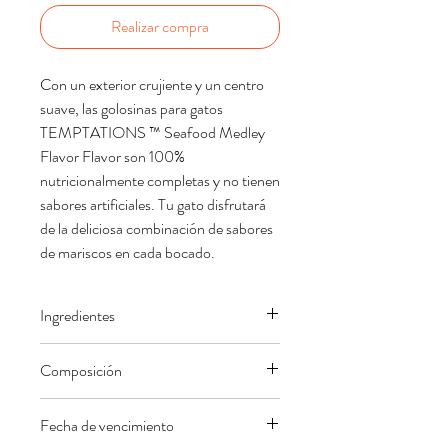
Realizar compra
Con un exterior crujiente y un centro
suave, las golosinas para gatos
TEMPTATIONS ™ Seafood Medley
Flavor Flavor son 100%
nutricionalmente completas y no tienen
sabores artificiales. Tu gato disfrutará
de la deliciosa combinación de sabores
de mariscos en cada bocado.
Ingredientes
Ingredientes Harina de subproductos
Composición
de pollo Maíz molido Grasa animal
(conservada con tocoferoles mixtos)
Nutrition Info / Guaranteed Analysis
Fecha de vencimiento
Arroz de los cerveceros Harina de trigo
Crude
Min. 28.0%