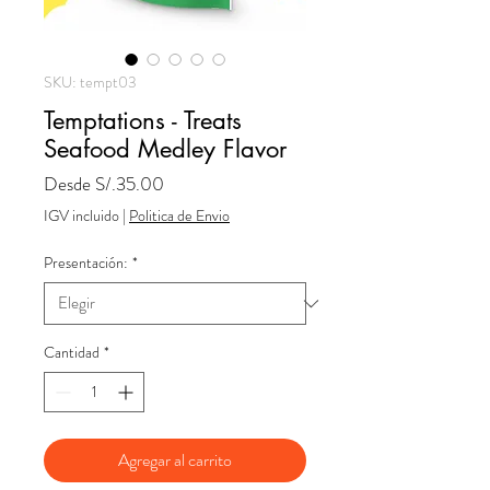
SKU: tempt03
Temptations - Treats
Seafood Medley Flavor
Precio
Desde
S/.35.00
de
IGV incluido
|
Politica de Envio
oferta
Presentación:
*
Cantidad
*
Agregar al carrito