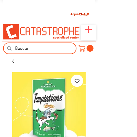
Únete aquí y comparte tu pasión por peces,
naturaleza y aprendizaje familiar.