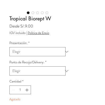
Tropical Biorept W
Precio
Desde
S/.9.00
de
IGV incluido
|
Politica de Envio
oferta
Presentación:
*
Punto de Recojo/Delivery:
*
Cantidad
*
Agotado