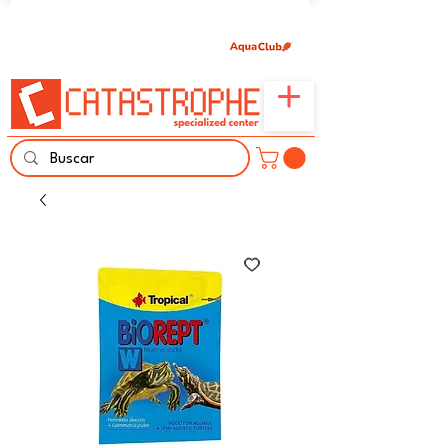
Únete aquí y comparte tu pasión por peces,
naturaleza y aprendizaje familiar.