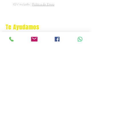
IGV incluido
|
Politica de Envio
IGV incluido
Te Ayudamos
Nosotros
Programa Puntos Karen
​
Libro de Reclamaciones
Despacho & devoluciones
Política de tienda
Contáctanos
Oficina Virtual/pedidos:
cat.astrophe.pe@gmail.com