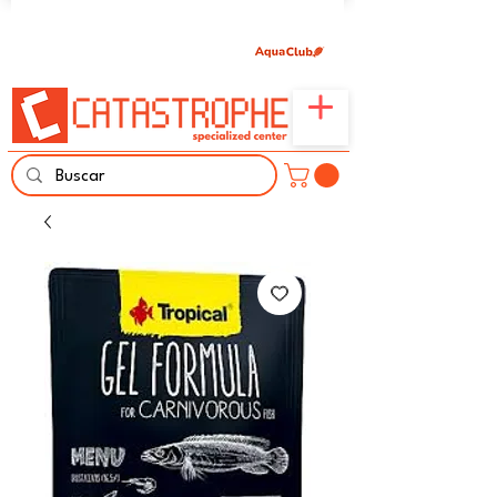
Únete aquí y comparte tu pasión por peces,
naturaleza y aprendizaje familiar.