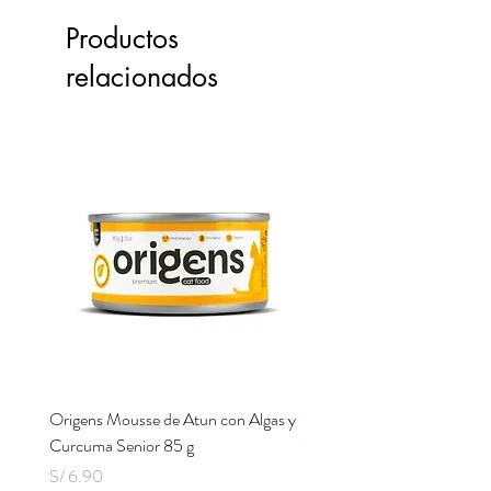
Productos
relacionados
Origens Mousse de Atun con Algas y
Origens Mousse de Pollo H
Curcuma Senior 85 g
Cerdo y Perejil 85 g
Precio
Precio
S/ 6.90
S/ 6.90