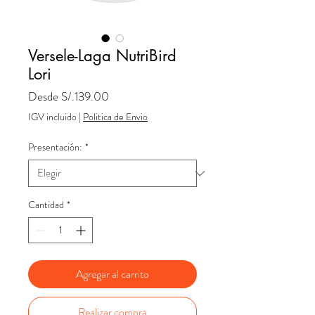
Versele-Laga NutriBird
Lori
Precio
Desde
S/.139.00
de
IGV incluido
|
Politica de Envio
oferta
Presentación:
*
Cantidad
*
Agregar al carrito
Realizar compra