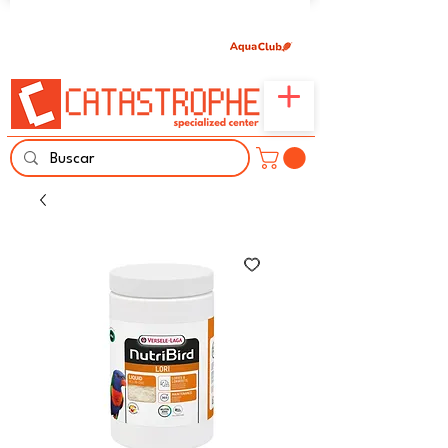
Únete aquí y comparte tu pasión por peces,
naturaleza y aprendizaje familiar.