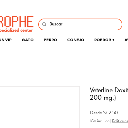
í y comparte tu pasión por peces, naturaleza y aprendizaje 
UB VIP
GATO
PERRO
CONEJO
ROEDOR +
A
Veterline Doxi
200 mg.)
Preci
Desde
S/.2.50
de
IGV incluido
|
Politica d
ofert