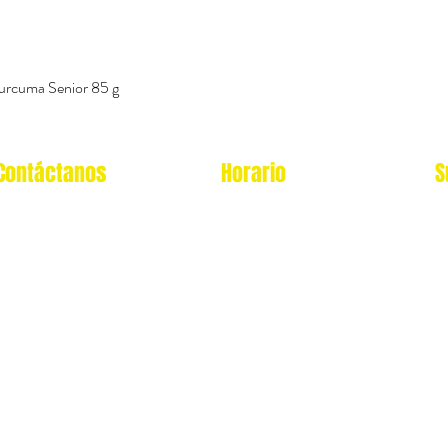
urcuma Senior 85 g
Vista rápida
Contáctanos
Horario
S
Oficina Virtual/pedidos:
Local Miraflores:
cat.astrophe.pe@gmail.com
Lun - Sab: 12- 9pm
Miraflores Lima
Domingos y feriados: no
Tel: 970875753
atendemos
Showroom Físico Miraflores:
wsp: 9am a 9pm lunes
Gato/Perro/Roedores/Aves/P
a
domingo
eces/Reptiles/Exoticos