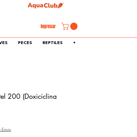
familiar.
Ingresar
VES
PECES
REPTILES
+
tel 200 (Doxiciclina
o
e Envio
a