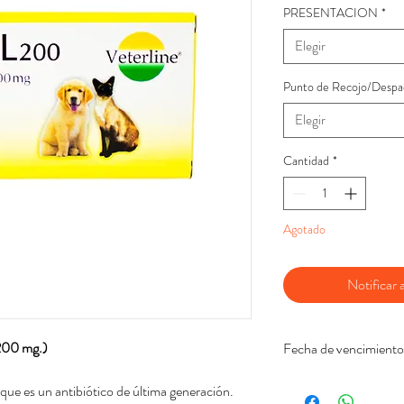
PRESENTACION
*
Elegir
Punto de Recojo/Despa
Elegir
Cantidad
*
Agotado
Notificar a
 200 mg.)
Fecha de vencimiento
Mayo 2026
que es un antibiótico de última generación.