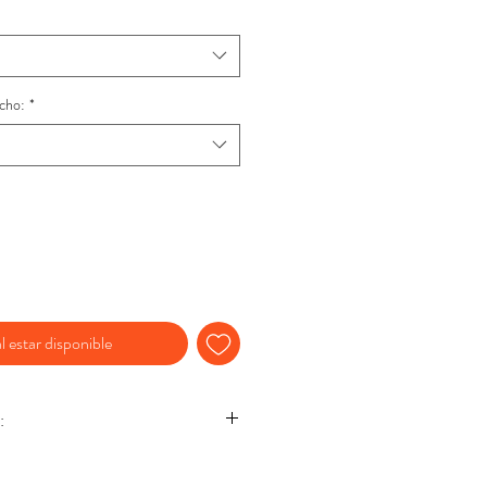
cho:
*
l estar disponible
: