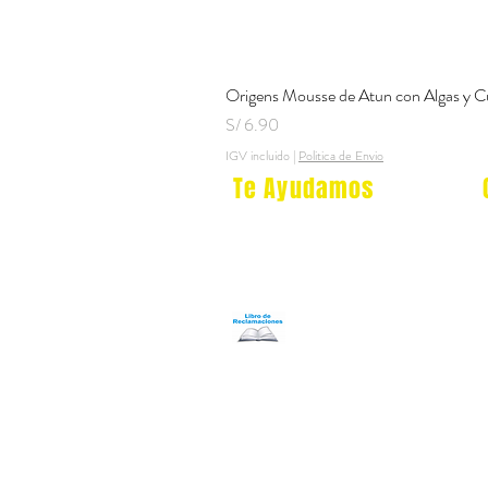
Origens Mousse de Atun con Algas y C
Precio
S/ 6.90
IGV incluido
|
Politica de Envio
Te Ayudamos
Nosotros
Programa Puntos Karen
​
Libro de Reclamaciones
Despacho & devoluciones
Política de tienda