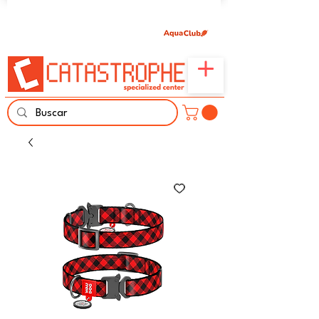
Únete aquí y comparte tu pasión por peces,
naturaleza y aprendizaje familiar.