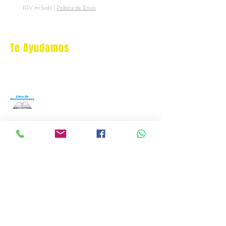
IGV incluido
|
Politica de Envio
IGV incluido
Te Ayudamos
Nosotros
Programa Puntos Karen
​
Libro de Reclamaciones
Despacho & devoluciones
Política de tienda
Contáctanos
Oficina Virtual/pedidos:
cat.astrophe.pe@gmail.com