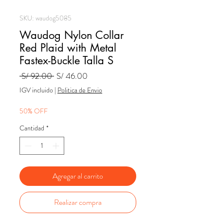
SKU: waudog5085
Waudog Nylon Collar
Red Plaid with Metal
Fastex-Buckle Talla S
Precio
Precio
 S/ 92.00 
S/ 46.00
de
IGV incluido
|
Politica de Envio
oferta
50% OFF
Cantidad
*
Agregar al carrito
Realizar compra