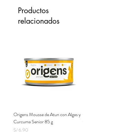
Productos
relacionados
Origens Mousse de Atun con Algas y
Origens Mousse de Pollo H
Curcuma Senior 85 g
Cerdo y Perejil 85 g
Precio
Precio
S/ 6.90
S/ 6.90