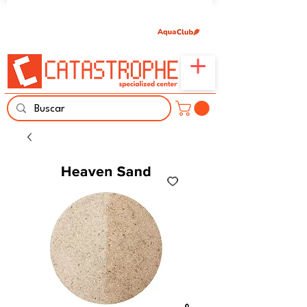
Únete aquí y comparte tu pasión por peces,
naturaleza y aprendizaje familiar.