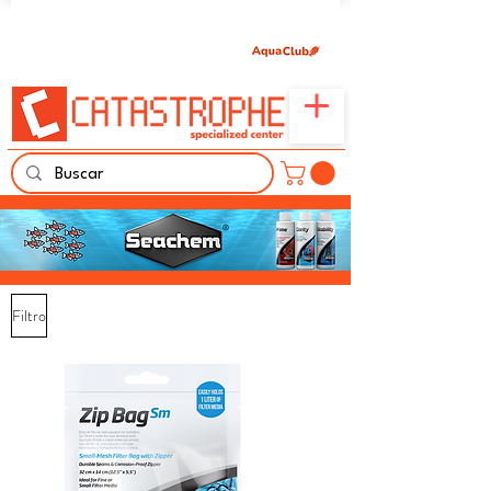
Únete aquí y comparte tu pasión por peces,
naturaleza y aprendizaje familiar.
Filtro