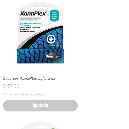
Seachem KanaPlex 5g/0.2 oz
Precio
S/ 57.00
IGV incluido
|
Politica de Envio
Agotado