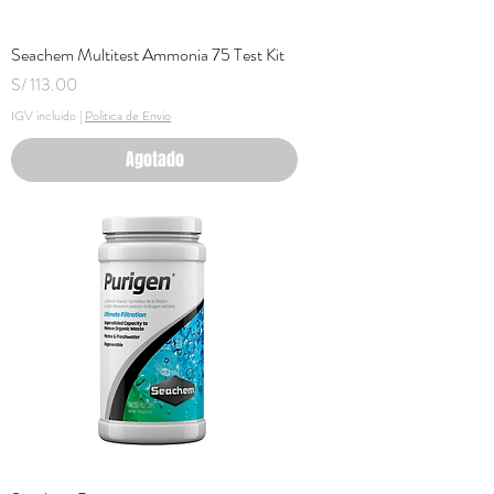
Seachem Multitest Ammonia 75 Test Kit
Precio
S/ 113.00
IGV incluido
|
Politica de Envio
Agotado