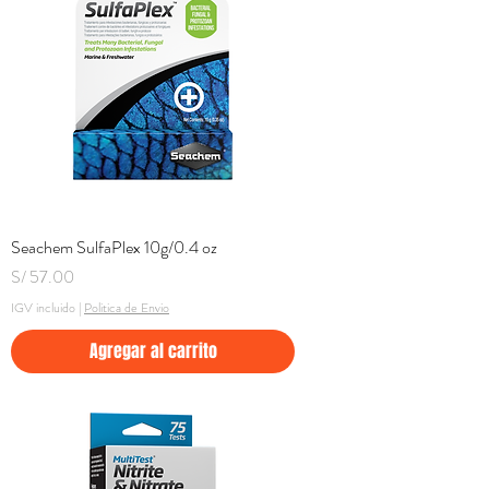
Seachem SulfaPlex 10g/0.4 oz
Precio
S/ 57.00
IGV incluido
|
Politica de Envio
Agregar al carrito