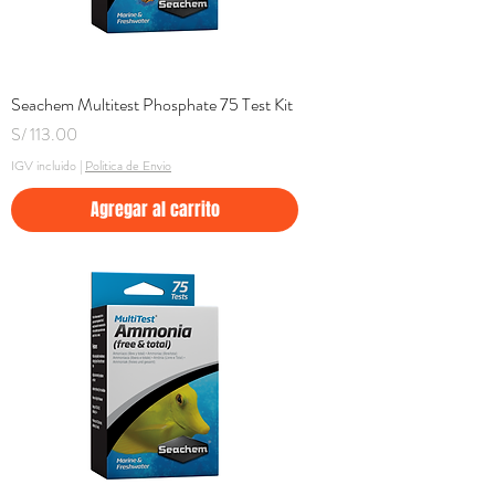
Seachem Multitest Phosphate 75 Test Kit
Precio
S/ 113.00
IGV incluido
|
Politica de Envio
Agregar al carrito