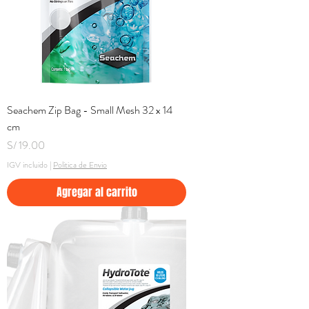
Seachem Zip Bag - Small Mesh 32 x 14
cm
Precio
S/ 19.00
IGV incluido
|
Politica de Envio
Agregar al carrito