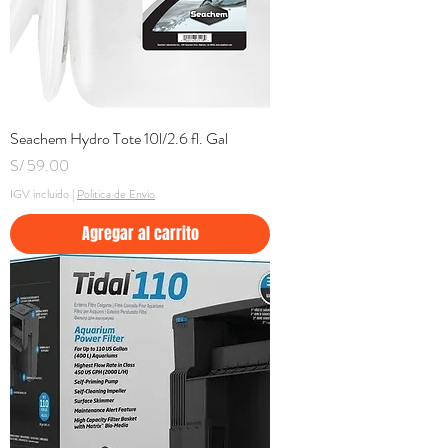
Seachem Hydro Tote 10l/2.6 fl. Gal
Precio
S/ 59.00
IGV incluido
|
Politica de Envio
Agregar al carrito