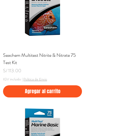
Seachem Multitest Nitrite & Nitrate 75
Test Kit
Precio
S/ 113.00
IGV incluido
|
Politica de Envio
Agregar al carrito