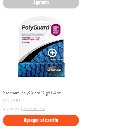
Agotado
Seachem PolyGuard 10g/0.4 oz
Precio
S/ 57.00
IGV incluido
|
Politica de Envio
Agregar al carrito