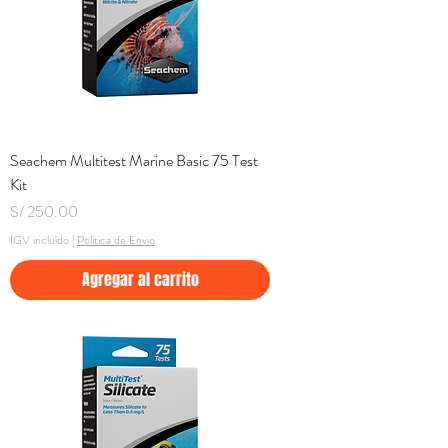
Seachem Multitest Marine Basic 75 Test
Kit
Precio
S/ 250.00
IGV incluido
|
Politica de Envio
Agregar al carrito