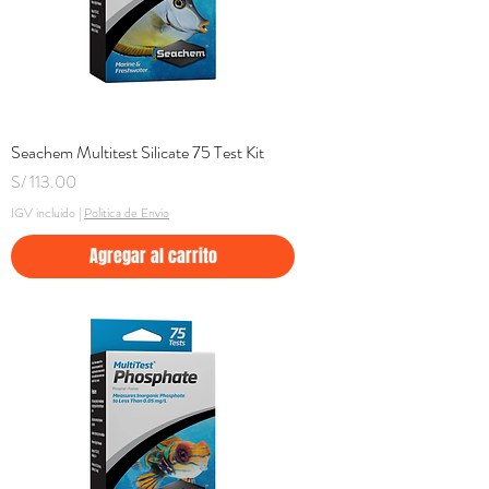
Seachem Multitest Silicate 75 Test Kit
Precio
S/ 113.00
IGV incluido
|
Politica de Envio
Agregar al carrito