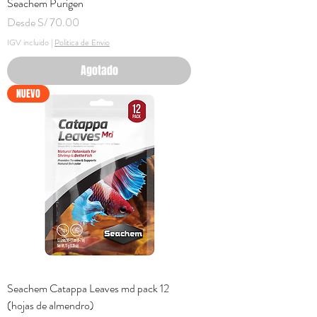
Seachem Purigen
Precio de oferta
Desde
S/ 70.00
IGV incluido
|
Politica de Envio
Agotado
NUEVO
Seachem Catappa Leaves md pack 12
(hojas de almendro)