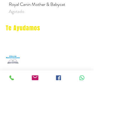
Royal Canin Mother & Babycat
Agotado
Te Ayudamos
Nosotros
Programa Puntos Karen
​
Libro de Reclamaciones
Despacho & devoluciones
Política de tienda
Contáctanos
Oficina Virtual/pedidos:
cat.astrophe.pe@gmail.com