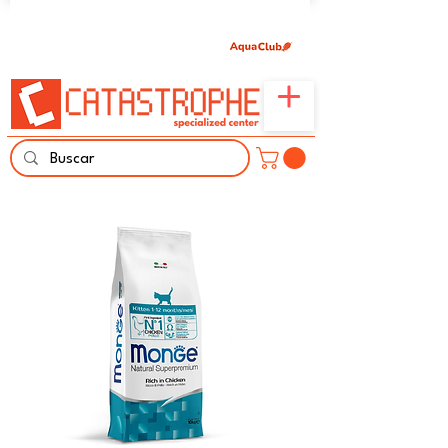
Únete aquí y comparte tu pasión por peces,
naturaleza y aprendizaje familiar.