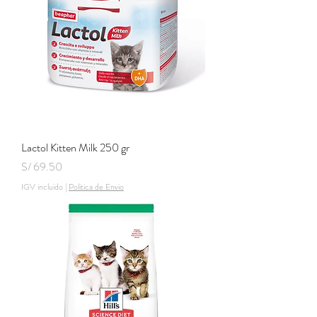
Lactol Kitten Milk 250 gr
Precio
S/ 69.50
IGV incluido
|
Politica de Envio