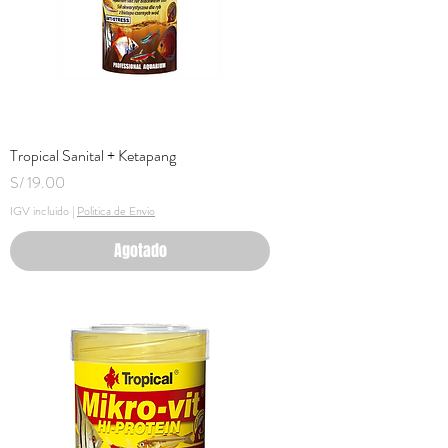
Tropical Sanital + Ketapang
Precio
S/ 19.00
IGV incluido
|
Politica de Envio
Agotado