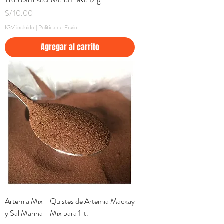
Precio
S/ 10.00
IGV incluido
|
Politica de Envio
Agregar al carrito
Artemia Mix - Quistes de Artemia Mackay
y Sal Marina - Mix para 1 lt.