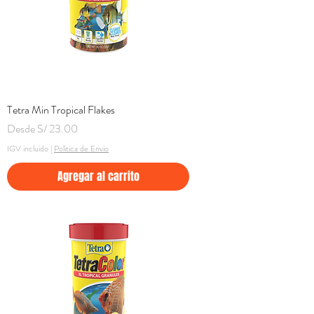
Tetra Min Tropical Flakes
Precio de oferta
Desde
S/ 23.00
IGV incluido
|
Politica de Envio
Agregar al carrito