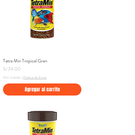
Tetra Min Tropical Gran
Precio
S/ 74.00
IGV incluido
|
Politica de Envio
Agregar al carrito