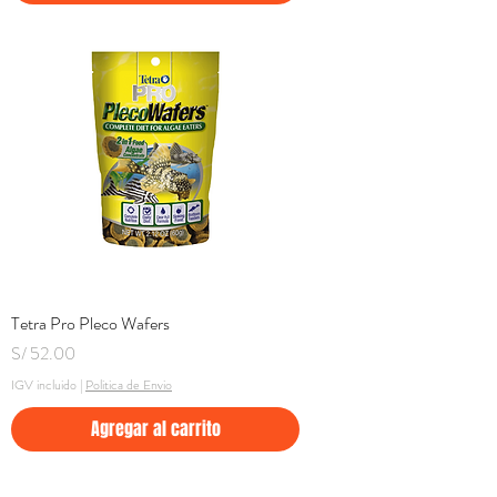
Tetra Pro Pleco Wafers
Precio
S/ 52.00
IGV incluido
|
Politica de Envio
Agregar al carrito