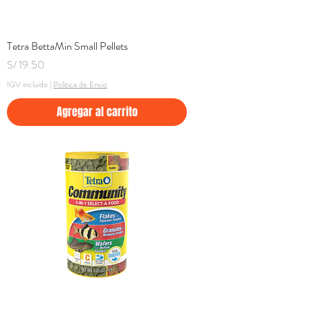
Tetra BettaMin Small Pellets
Precio
S/ 19.50
IGV incluido
|
Politica de Envio
Agregar al carrito