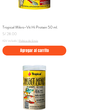
Tropical Mikro-Vit Hi Protein 50 ml.
Precio
S/ 28.00
IGV incluido
|
Politica de Envio
Agregar al carrito