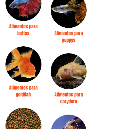
Alimentos para
bettas
Alimentos para
guppys
Alimentos para
goldfish
Alimentos para
corydora