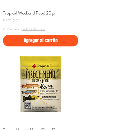
Tropical Weekend Food 20 gr
Precio
S/ 21.00
IGV incluido
|
Politica de Envio
Agregar al carrito
Tropical Insect Menu Flake 12 gr.