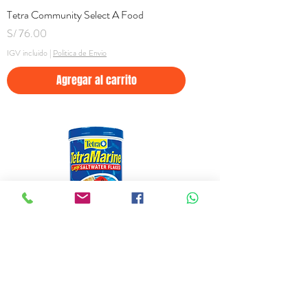
Tetra Community Select A Food
Precio
S/ 76.00
IGV incluido
|
Politica de Envio
Agregar al carrito
Tetra Tetramarine Flakes