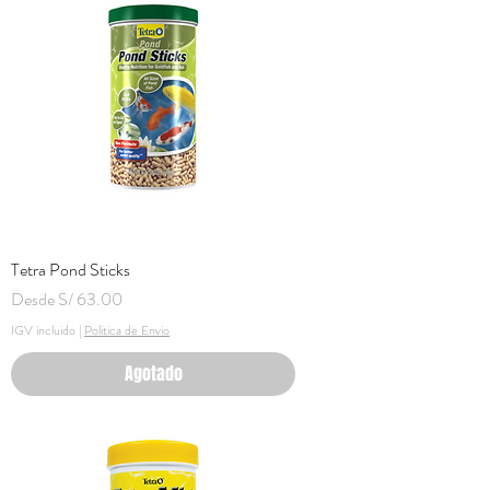
Tetra Pond Sticks
Precio de oferta
Desde
S/ 63.00
IGV incluido
|
Politica de Envio
Agotado