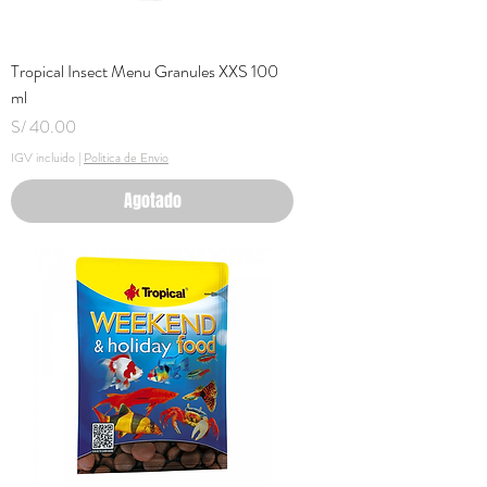
Tropical Insect Menu Granules XXS 100
ml
Precio
S/ 40.00
IGV incluido
|
Politica de Envio
Agotado