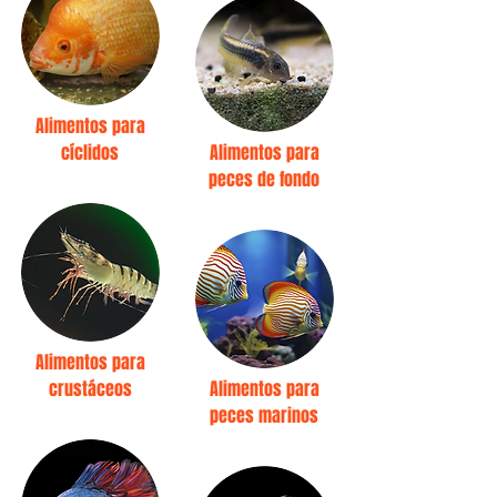
Alimentos para
cíclidos
Alimentos para
peces de fondo
Alimentos para
crustáceos
Alimentos para
peces marinos