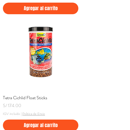
Agregar al carrito
Tetra Cichlid Float Sticks
Precio
S/ 174.00
IGV incluido
|
Politica de Envio
Agregar al carrito