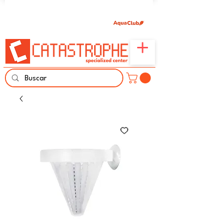
Únete aquí y comparte tu pasión por peces,
naturaleza y aprendizaje familiar.