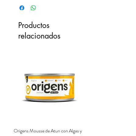
Productos
relacionados
Origens Mousse de Atun con Algas y
Origens Mousse de Pollo H