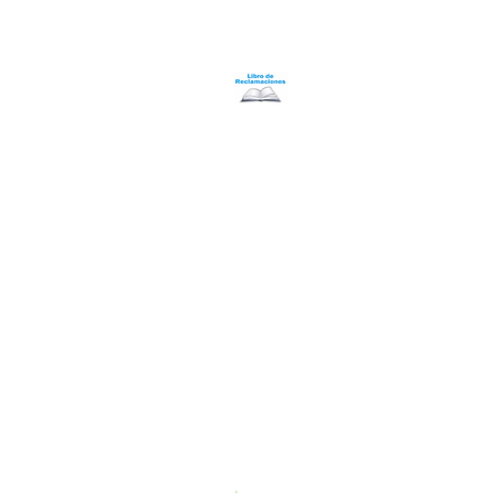
Nosotros
Programa Puntos Karen
​
Libro de Reclamaciones
Despacho & devoluciones
Política de tienda