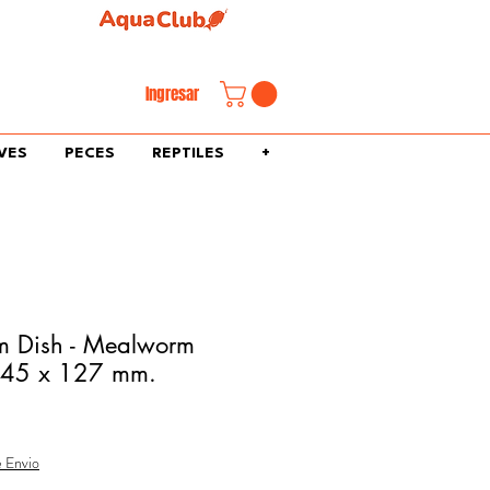
familiar.
Ingresar
VES
PECES
REPTILES
+
m Dish - Mealworm
x 45 x 127 mm.
e Envio