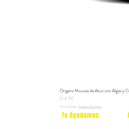
Origens Mousse de Atun con Algas y C
Precio
S/ 6.90
IGV incluido
|
Politica de Envio
Te Ayudamos