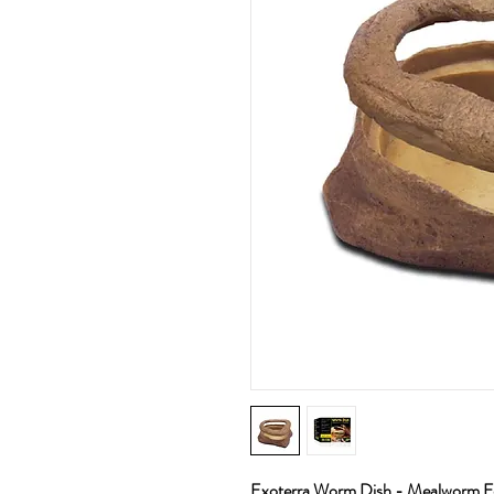
Exoterra Worm Dish - Mealworm Fe