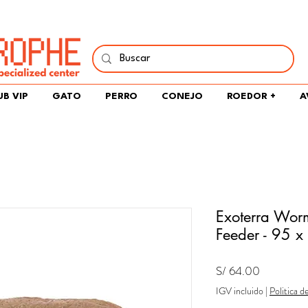
í y comparte tu pasión por peces, naturaleza y aprendizaje 
UB VIP
GATO
PERRO
CONEJO
ROEDOR +
A
Exoterra Wor
Feeder - 95 
Precio
S/ 64.00
IGV incluido
|
Politica d