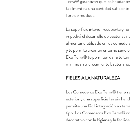
Terra® garantizan que los habitante
fácilmente a una cantidad suficiente
libre de residuos.
La superficie interior recubierta y
impedirá el desarrollo de bacterias n
alimentario utilizado en los comedero
y te permite crear un entorno sano e
Exo Terra® te permiten dar a tu terr
minimizan el crecimiento bacteriano
FIELES A LA NATURALEZA
Los Comederos Exo Terra® tienen un
exterior y una superficie lisa sin hend
permite una fácil integración en terra
tipo. Los Comederos Exo Terra® comb
decorativo con la higiene y la facili