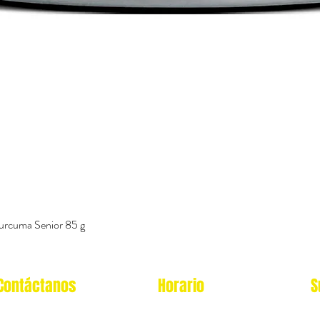
urcuma Senior 85 g
Vista rápida
Contáctanos
Horario
S