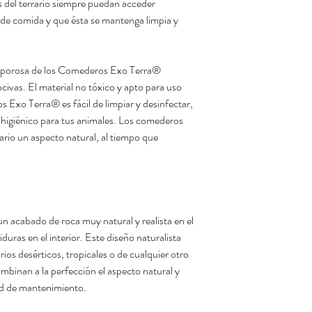
s del terrario siempre puedan acceder
 de comida y que ésta se mantenga limpia y
 no porosa de los Comederos Exo Terra®
ocivas. El material no tóxico y apto para uso
s Exo Terra® es fácil de limpiar y desinfectar,
 higiénico para tus animales. Los comederos
ario un aspecto natural, al tiempo que
.
 acabado de roca muy natural y realista en el
iduras en el interior. Este diseño naturalista
rios desérticos, tropicales o de cualquier otro
inan a la perfección el aspecto natural y
dad de mantenimiento.