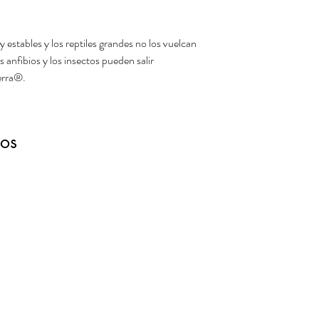
tables y los reptiles grandes no los vuelcan
s anfibios y los insectos pueden salir
erra®.
dos