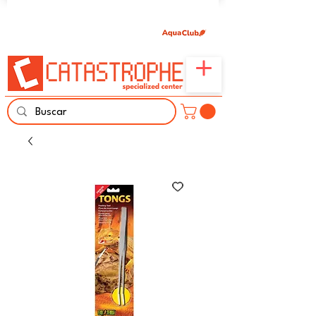
Únete aquí y comparte tu pasión por peces,
naturaleza y aprendizaje familiar.