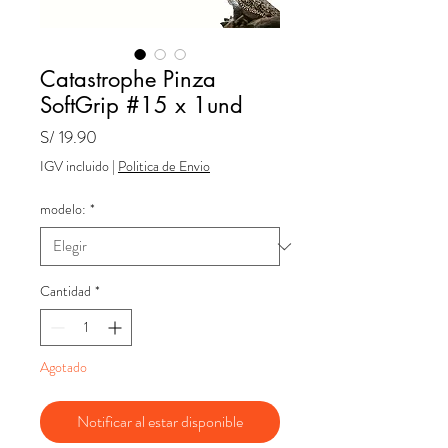
Catastrophe Pinza
SoftGrip #15 x 1und
Precio
S/ 19.90
IGV incluido
|
Politica de Envio
modelo:
*
Cantidad
*
Agotado
Notificar al estar disponible