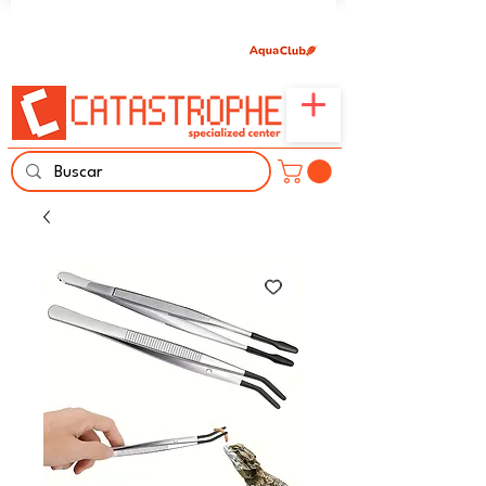
Únete aquí y comparte tu pasión por peces,
naturaleza y aprendizaje familiar.