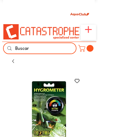
Únete aquí y comparte tu pasión por peces,
naturaleza y aprendizaje familiar.