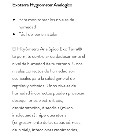
Exoterra Hygrometer Analogico
Para monitorear los niveles de
humedad
Fácil de leer e instalar
El Higrómetro Analógico Exo Terra®
te permite controlar cuidadosamente el
nivel de humedad de tu terrario. Unos
niveles correctos de humedad son
esenciales para la salud general de
reptiles y anfibios. Unos niveles de
humedad incorrectos pueden provocar
desequilibrios electrolíticos,
deshidratación, disecdisis (muda
inadecuada), hiperqueratosis
(engrosamiento de las capas córneas
de la piel), infecciones respiratorias,
etc.