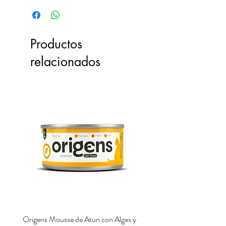
Productos
relacionados
Origens Mousse de Atun con Algas y
Origens Mousse de Pollo H