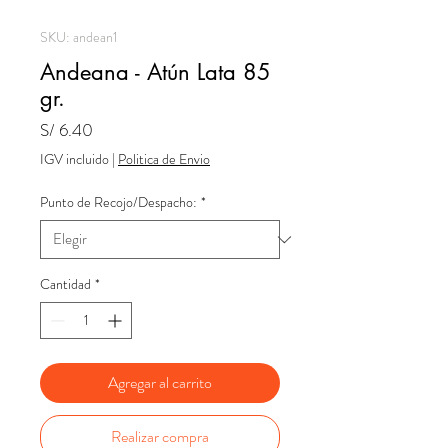
SKU: andean1
Andeana - Atún Lata 85
gr.
Precio
S/ 6.40
IGV incluido
|
Politica de Envio
Punto de Recojo/Despacho:
*
Cantidad
*
Agregar al carrito
Realizar compra