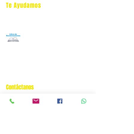
Te Ayudamos
Nosotros
Programa Puntos Karen
​
Libro de Reclamaciones
Despacho & devoluciones
Política de tienda
Contáctanos
Oficina Virtual/pedidos:
cat.astrophe.pe@gmail.com
Miraflores Lima
Tel:
970875753