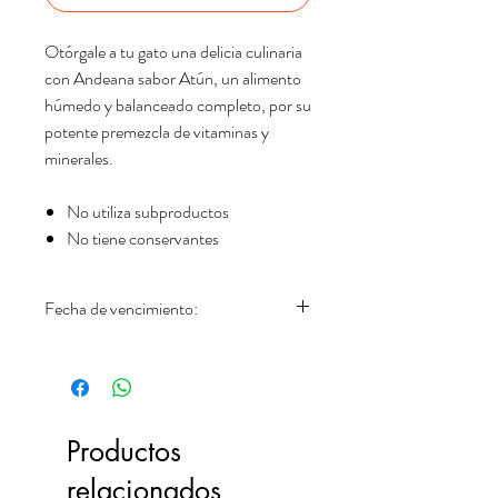
Otórgale a tu gato una delicia culinaria
con Andeana sabor Atún, un alimento
húmedo y balanceado completo, por su
potente premezcla de vitaminas y
minerales.
No utiliza subproductos
No tiene conservantes
Fecha de vencimiento:
19.01.2029
Productos
relacionados