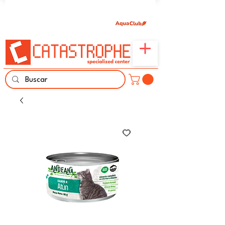
Únete aquí y comparte tu pasión por peces,
naturaleza y aprendizaje familiar.