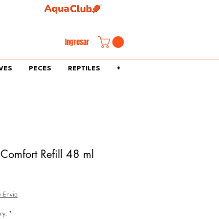
familiar.
Ingresar
VES
PECES
REPTILES
+
omfort Refill 48 ml
e Envio
ry:
*