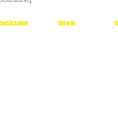
urcuma Senior 85 g
Vista rápida
Contáctanos
Horario
S
Oficina Virtual/pedidos:
Local Miraflores:
cat.astrophe.pe@gmail.com
Lun - Sab: 12- 9pm
Miraflores Lima
Domingos y feriados: no
Tel: 970875753
atendemos
Showroom Físico Miraflores:
wsp: 9am a 9pm lunes
Gato/Perro/Roedores/Aves/P
a
domingo
eces/Reptiles/Exoticos
Av. Alfredo Benavides 347
Interior Td. 8 Centro
Comercial Expocentro
Miraflores