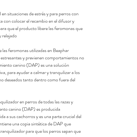
ingredientes activos
de un aparato eléctri
n situaciones de estrés y para perros con
mueble u objeto que s
con colocar el recambio en el difusor y
regleta, adaptador o a
ara que el producto libere las feromonas que
y relajado
Dejar un espacio libr
aproximadamente 1,20
e las feromonas utilizadas en Beaphar
bloquear o perjudicar 
 estresantes y previenen comportamientos no
rastros. Evitar utiliza
miento canino (DAP) es una solución
corrientes de aire y p
va, para ayudar a calmar y tranquilizar a los
eficacia. NO sumergir 
no deseados tanto dentro como fuera del
revés. Cambiar el dif
Beaphar CaniComfort
uilizador en perros de todas las razas y
interior. Beaphar Ca
ento canino (DAP) es producida
permanentemente en la
da a sus cachorros y es una parte crucial del
mayor parte del tiem
tiene una copia sintética de DAP que
ranquilizador para que los perros sepan que