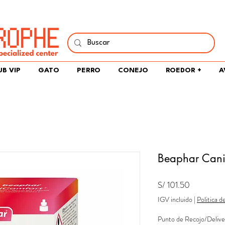
í y comparte tu pasión por peces, naturaleza y aprendizaje 
UB VIP
GATO
PERRO
CONEJO
ROEDOR +
A
Beaphar CaniC
Precio
S/ 101.50
IGV incluido
|
Politica d
Punto de Recojo/Delive