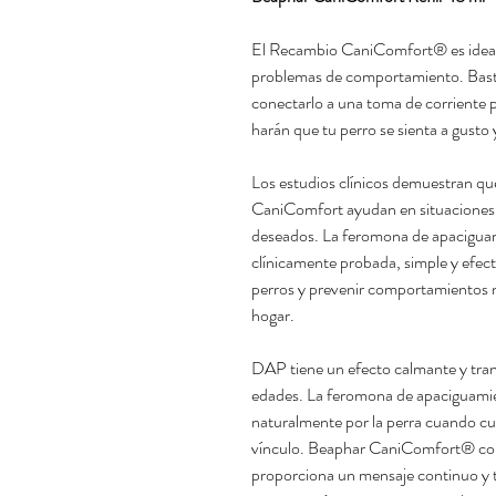
El Recambio CaniComfort® es ideal e
problemas de comportamiento. Basta 
conectarlo a una toma de corriente p
harán que tu perro se sienta a gusto 
Los estudios clínicos demuestran qu
CaniComfort ayudan en situaciones
deseados. La feromona de apacigua
clínicamente probada, simple y efecti
perros y prevenir comportamientos 
hogar.
DAP tiene un efecto calmante y tranq
edades. La feromona de apaciguami
naturalmente por la perra cuando cui
vínculo. Beaphar CaniComfort® con
proporciona un mensaje continuo y t