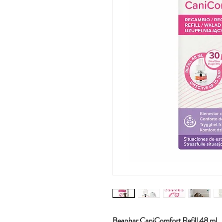
Beaphar CaniComfort Refill 48 ml