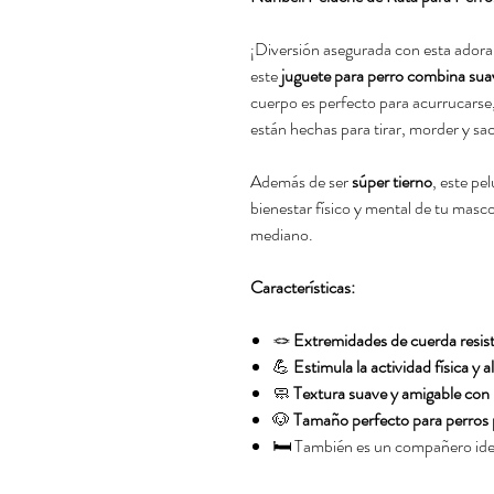
¡Diversión asegurada con esta adorab
este
juguete para perro combina suav
cuerpo es perfecto para acurrucarse
están hechas para tirar, morder y sac
Además de ser
súper tierno
, este pe
bienestar físico y mental de tu masc
mediano.
Características:
🪢
Extremidades de cuerda resis
💪
Estimula la actividad física y al
🧼
Textura suave y amigable con 
🐶
Tamaño perfecto para perros
🛏️ También es un compañero ideal