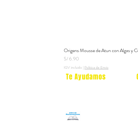
Origens Mousse de Atun con Algas y C
Precio
S/ 6.90
IGV incluido
|
Politica de Envio
Te Ayudamos
Nosotros
Programa Puntos Karen
​
Libro de Reclamaciones