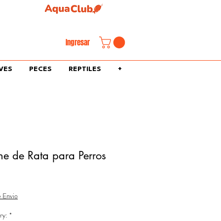
familiar.
Ingresar
VES
PECES
REPTILES
+
he de Rata para Perros
e Envio
ry:
*