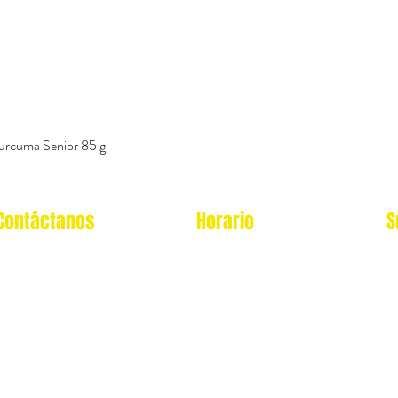
Vista rápida
urcuma Senior 85 g
Contáctanos
Horario
S
Oficina Virtual/pedidos:
Local Miraflores:
cat.astrophe.pe@gmail.com
Lun - Sab: 12- 9pm
Miraflores Lima
Domingos y feriados: no
Tel: 970875753
atendemos
Showroom Físico Miraflores: