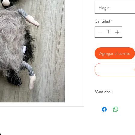
Elegir
Cantidad
*
Agregar al carrito
Medidas:
32 cm. de alto.
(Ver foto referencial)
s