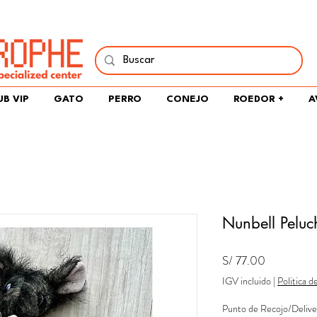
í y comparte tu pasión por peces, naturaleza y aprendizaje 
UB VIP
GATO
PERRO
CONEJO
ROEDOR +
A
Nunbell Peluc
Precio
S/ 77.00
IGV incluido
|
Politica d
Punto de Recojo/Delive