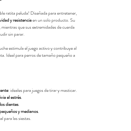
le ratita peluda! Diseñada para entretener,
idad y resistencia
en un solo producto. Su
, mientras que sus extremidades de cuerda
udir sin parar.
luche estimula el juego activo y contribuye al
ota. Ideal para perros de tamaño pequeño a
tente
: ideales para juegos de tirar y masticar.
ivia el estrés
.
los dientes
.
 pequeños y medianos
.
 para las siestas.