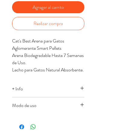
Agregar al carrito
Realizar compra
Cat's Best Arena para Gatos
Aglomerante Smart Pellets
Arena Biodegradable Hasta 7 Semanas
de Uso.
Lecho para Gatos Natural Absorbente.
+ Info
Acerca de este producto
Modo de uso
Arena para Gatos natural en forma
de pellets, con propiedades
Descripción del producto
aglomerantes que facilitan la
Cat's Best Smart Pellets es la primera
recogida de desperdicios y evitan
arena para gatos en forma de mini-