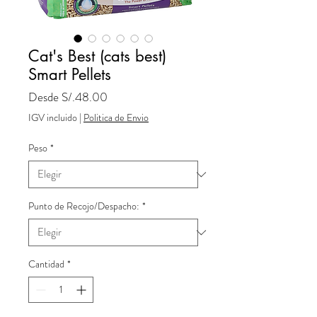
Cat's Best (cats best)
Smart Pellets
Precio
Desde
S/.48.00
de
IGV incluido
|
Politica de Envio
oferta
Peso
*
Punto de Recojo/Despacho:
*
Cantidad
*