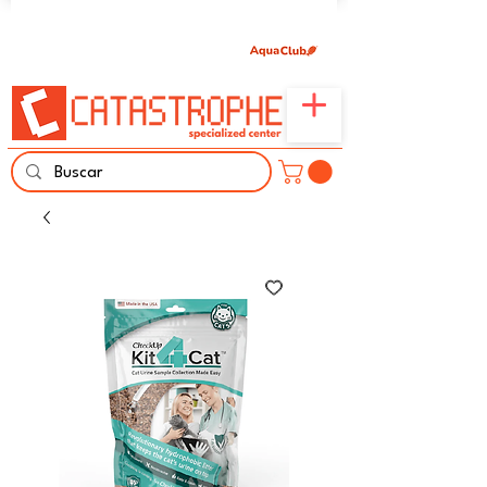
Únete aquí y comparte tu pasión por peces,
naturaleza y aprendizaje familiar.