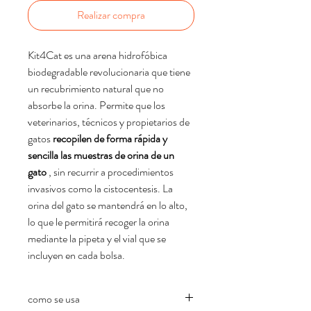
Realizar compra
Kit4Cat es una arena hidrofóbica
biodegradable revolucionaria que tiene
un recubrimiento natural que no
absorbe la orina. Permite que los
veterinarios, técnicos y propietarios de
gatos
recopilen de forma rápida y
sencilla las muestras de orina de un
gato
, sin recurrir a procedimientos
invasivos como la cistocentesis. La
orina del gato se mantendrá en lo alto,
lo que le permitirá recoger la orina
mediante la pipeta y el vial que se
incluyen en cada bolsa.
como se usa