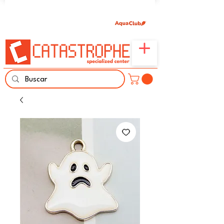
Únete aquí y comparte tu pasión por peces,
naturaleza y aprendizaje familiar.