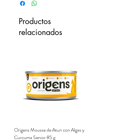
Productos
relacionados
Origens Mousse de Atun con Algas y
Origens Mousse de Pollo H
Curcuma Senior 85 g
Cerdo y Perejil 85 g