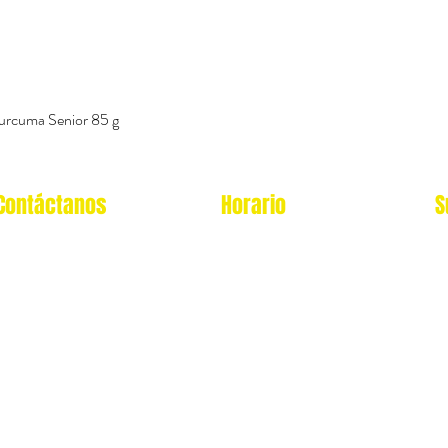
urcuma Senior 85 g
Vista rápida
Contáctanos
Horario
S
Oficina Virtual/pedidos:
Local Miraflores:
cat.astrophe.pe@gmail.com
Lun - Sab: 12- 9pm
Miraflores Lima
Domingos y feriados: no
Tel: 970875753
atendemos
Showroom Físico Miraflores:
wsp: 9am a 9pm lunes
Gato/Perro/Roedores/Aves/P
a
domingo