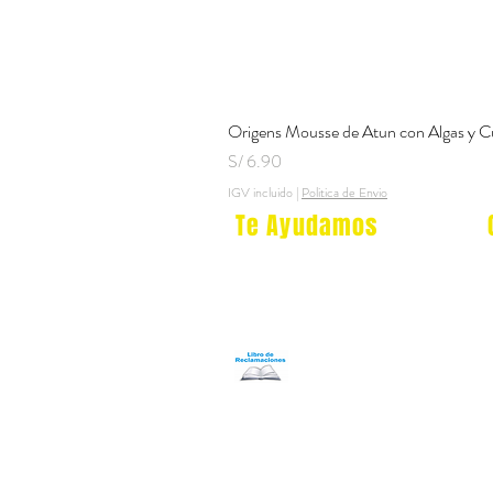
Origens Mousse de Atun con Algas y C
Precio
S/ 6.90
IGV incluido
|
Politica de Envio
Te Ayudamos
Nosotros
Programa Puntos Karen
​
Libro de Reclamaciones
Despacho & devoluciones
Política de tienda