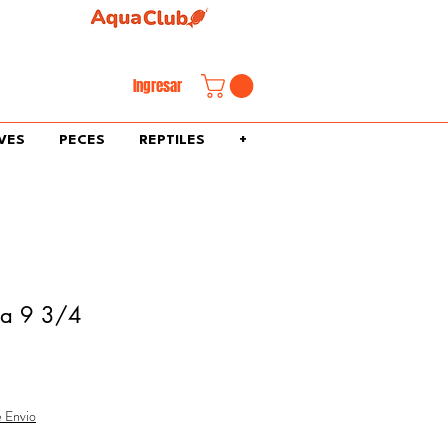
familiar.
Ingresar
VES
PECES
REPTILES
+
ma 9 3/4
e Envio