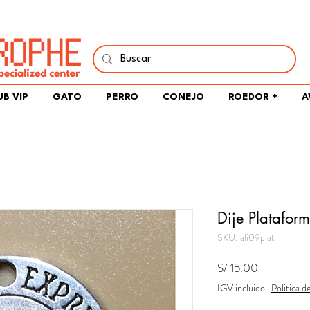
í y comparte tu pasión por peces, naturaleza y aprendizaje 
UB VIP
GATO
PERRO
CONEJO
ROEDOR +
A
Dije Platafor
SKU: ali09plat
Precio
S/ 15.00
IGV incluido
|
Politica d