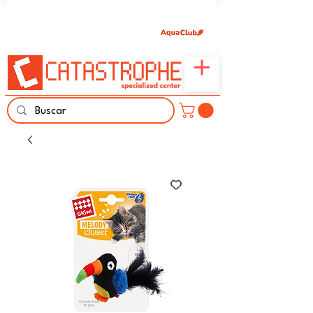
Únete aquí y comparte tu pasión por peces,
naturaleza y aprendizaje familiar.