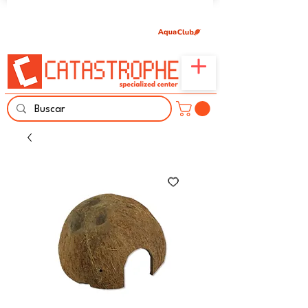
Únete aquí y comparte tu pasión por peces,
naturaleza y aprendizaje familiar.