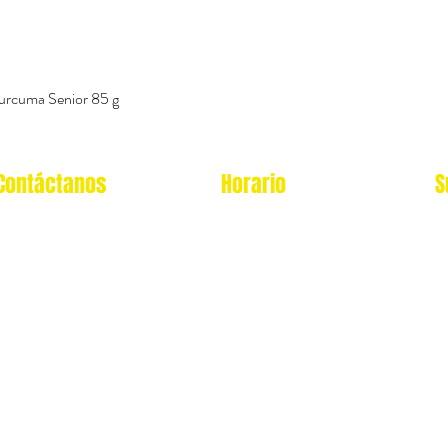
urcuma Senior 85 g
Vista rápida
Contáctanos
Horario
S
Oficina Virtual/pedidos:
Local Miraflores:
cat.astrophe.pe@gmail.com
Lun - Sab: 12- 9pm
Miraflores Lima
Domingos y feriados: no
Tel: 970875753
atendemos
Showroom Físico Miraflores:
wsp: 9am a 9pm lunes
Gato/Perro/Roedores/Aves/P
a
domingo
eces/Reptiles/Exoticos