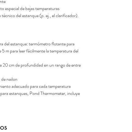
ente
nto especial de bajas temperaturas
écnico del estanque (p. ej., el clarificador).
a del estanque: termómetro flotante para
 5 m para leer fácilmente la temperatura del
 a 20 cm de profundidad en un rango de entre
de nailon
miento adecuado para cada temperatura
 para estanques, Pond Thermometer, incluye
dos