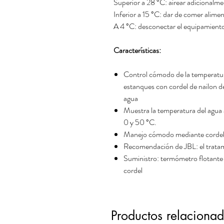
Superior a 28 °C: airear adicionalm
Inferior a 15 °C: dar de comer alime
A 4 °C: desconectar el equipamiento t
Características:
Control cómodo de la temperatur
estanques con cordel de nailon de
agua
Muestra la temperatura del agua
0 y 50 °C.
Manejo cómodo mediante cordel 
Recomendación de JBL: el trata
Suministro: termómetro flotante
cordel
Productos relaciona