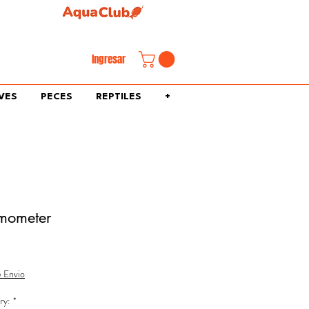
familiar.
Ingresar
VES
PECES
REPTILES
+
rmometer
e Envio
ry:
*