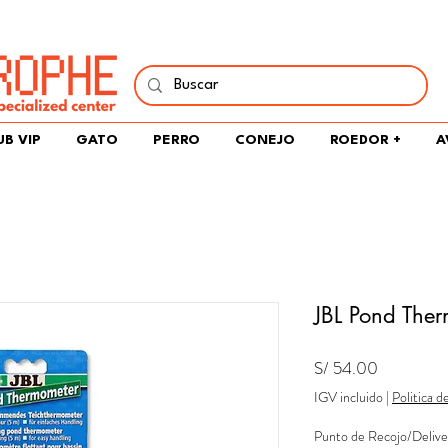
í y comparte tu pasión por peces, naturaleza y aprendizaje 
UB VIP
GATO
PERRO
CONEJO
ROEDOR +
A
JBL Pond The
Precio
S/ 54.00
IGV incluido
|
Politica d
Punto de Recojo/Delive