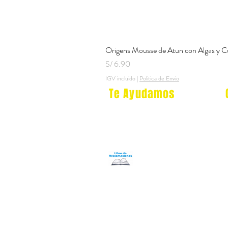
Origens Mousse de Atun con Algas y C
Precio
S/ 6.90
IGV incluido
|
Politica de Envio
Te Ayudamos
Nosotros
Programa Puntos Karen
​
Libro de Reclamaciones
Despacho & devoluciones
Política de tienda