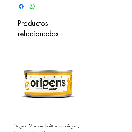
Productos
relacionados
Origens Mousse de Atun con Algas y
Origens Mousse de Pollo H