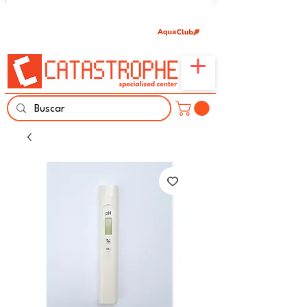
Únete aquí y comparte tu pasión por peces,
naturaleza y aprendizaje familiar.