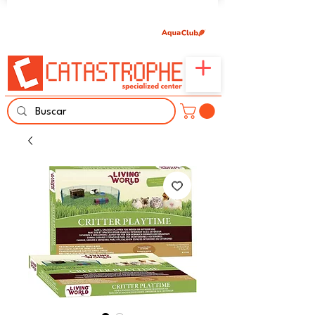
Únete aquí y comparte tu pasión por peces,
naturaleza y aprendizaje familiar.