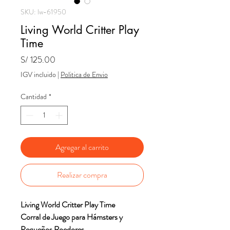
SKU: lw-61950
Living World Critter Play
Time
Precio
S/ 125.00
IGV incluido
|
Politica de Envio
Cantidad
*
Agregar al carrito
Realizar compra
Living World Critter Play Time
Corral de Juego para Hámsters y
Pequeños Roedores