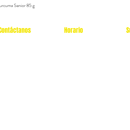
urcuma Senior 85 g
Vista rápida
Contáctanos
Horario
S
Oficina Virtual/pedidos:
Local Miraflores:
cat.astrophe.pe@gmail.com
Lun - Sab: 12- 9pm
Miraflores Lima
Domingos y feriados: no
Tel: 970875753
atendemos
Showroom Físico Miraflores:
wsp: 9am a 9pm lunes
Gato/Perro/Roedores/Aves/P
a
domingo
eces/Reptiles/Exoticos
Av. Alfredo Benavides 347
Interior Td. 8 Centro
Comercial Expocentro