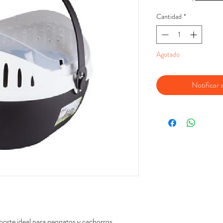
Cantidad
*
Agotado
Notificar a
orte ideal para neonatos y cachorros,