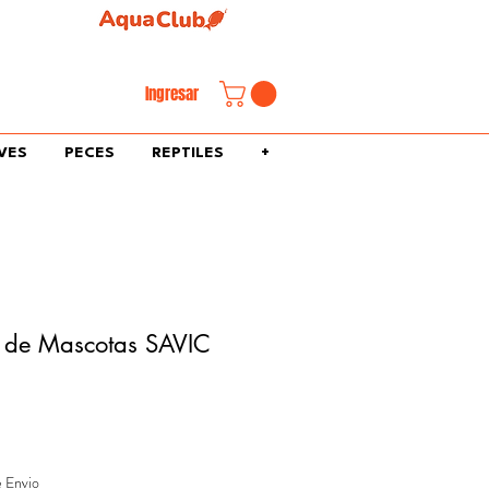
familiar.
Ingresar
VES
PECES
REPTILES
+
r de Mascotas SAVIC
e Envio