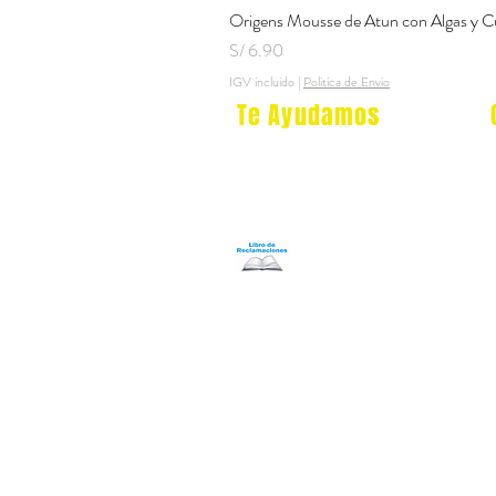
Origens Mousse de Atun con Algas y C
Precio
S/ 6.90
IGV incluido
|
Politica de Envio
Te Ayudamos
Nosotros
Programa Puntos Karen
​
Libro de Reclamaciones
Despacho & devoluciones
Política de tienda