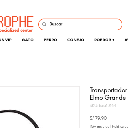
í y comparte tu pasión por peces, naturaleza y aprendizaje 
UB VIP
GATO
PERRO
CONEJO
ROEDOR +
A
Transportado
Elmo Grande
SKU: basa10164
Precio
S/ 79.90
IGV incluido
|
Politica d