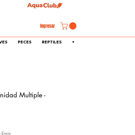
familiar.
Ingresar
VES
PECES
REPTILES
+
idad Multiple -
e Envio