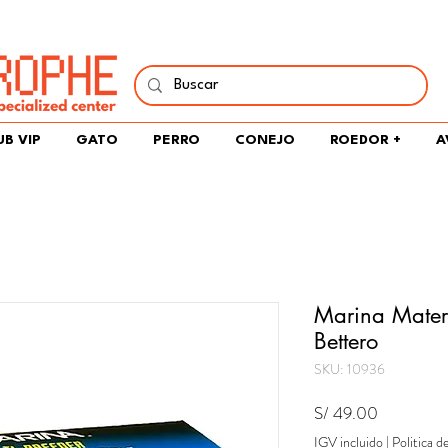
í y comparte tu pasión por peces, naturaleza y aprendizaje 
UB VIP
GATO
PERRO
CONEJO
ROEDOR +
A
Marina Matern
Bettero
SKU: 10936
Precio
S/ 49.00
IGV incluido
|
Politica d