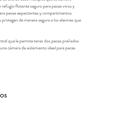
n refugio flotante seguro para peces vivos y
 para peces expectantes y compartimentos
y protegen de manera segura a los alevines que
ntral que le permite tener dos peces preñados
 una cámara de aislamiento ideal para peces
dos