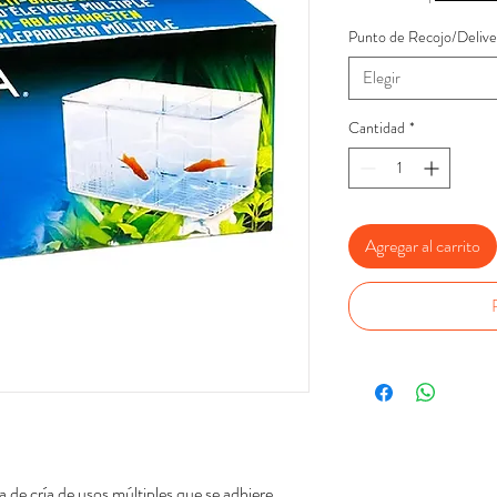
Punto de Recojo/Delive
Elegir
Cantidad
*
Agregar al carrito
 de cría de usos múltiples que se adhiere