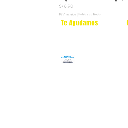
Precio
S/ 6.90
IGV incluido
|
Politica de Envio
Te Ayudamos
Nosotros
Programa Puntos Karen
​
Libro de Reclamaciones
Despacho & devoluciones
Política de tienda