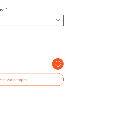
ry:
*
Realizar compra