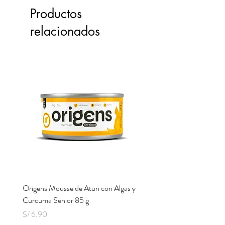
Productos
relacionados
Origens Mousse de Atun con Algas y
Origens Mousse de Pollo H
Curcuma Senior 85 g
Cerdo y Perejil 85 g
Precio
Precio
S/ 6.90
S/ 6.90