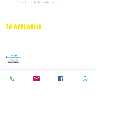
IGV incluido
|
Politica de Envio
IGV incluido
Te Ayudamos
Nosotros
Programa Puntos Karen
​
Libro de Reclamaciones
Despacho & devoluciones
Política de tienda
Contáctanos
Oficina Virtual/pedidos:
cat.astrophe.pe@gmail.com
Miraflores Lima