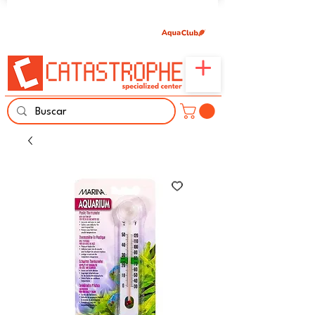
Únete aquí y comparte tu pasión por peces,
naturaleza y aprendizaje familiar.