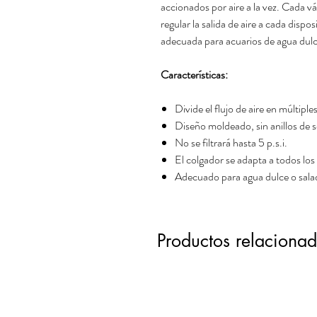
accionados por aire a la vez. Cada vá
regular la salida de aire a cada dispo
adecuada para acuarios de agua dulc
Características:
Divide el flujo de aire en múltiples
Diseño moldeado, sin anillos de se
No se filtrará hasta 5 p.s.i.
El colgador se adapta a todos los
Adecuado para agua dulce o sala
Productos relaciona