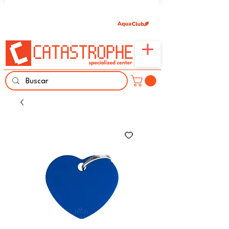
Únete aquí y comparte tu pasión por peces,
naturaleza y aprendizaje familiar.