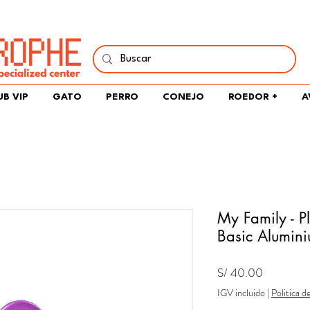
í y comparte tu pasión por peces, naturaleza y aprendizaje 
UB VIP
GATO
PERRO
CONEJO
ROEDOR +
A
My Family - P
Basic Alumini
Precio
S/ 40.00
IGV incluido
|
Politica d