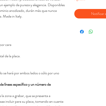
 un ejemplo de pureza y elegancia. Disponibles
luminio anodizado, durán más que nunca
Notificar a
e. Made in Italy.
 por cara
al de la placa.
do se hará por ambos lados o sólo por uno
e líneas específico y un número de
 la zona a grabar, que se presenta a
esea incluir para su placa, tomando en cuenta