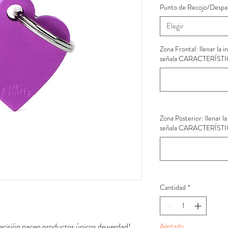
Punto de Recojo/Despa
Elegir
Zona Frontal: llenar la 
señala CARACTERÍST
Zona Posterior: llenar l
señala CARACTERÍST
Cantidad
*
recisión nacen productos únicos de verdad!
Agotado