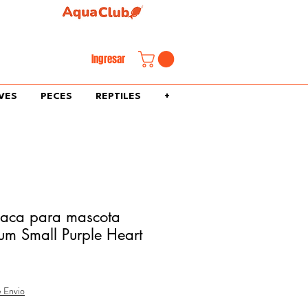
familiar.
Ingresar
VES
PECES
REPTILES
+
laca para mascota
um Small Purple Heart
e Envio