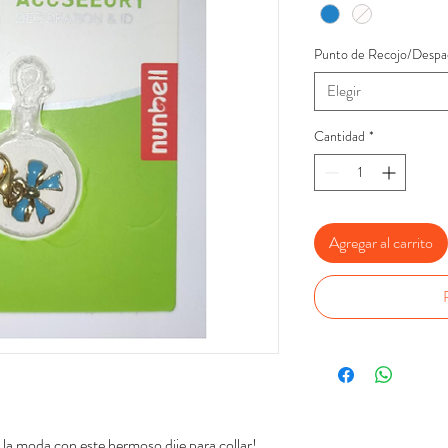
Punto de Recojo/Despa
Elegir
Cantidad
*
Agregar al carrito
a la moda con este hermoso dije para collar!