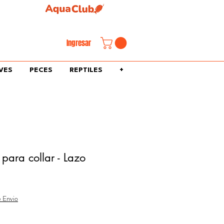
familiar.
Ingresar
VES
PECES
REPTILES
+
 para collar - Lazo
e Envio