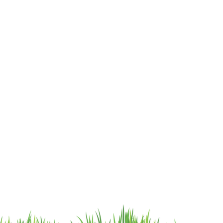
cat.astrophe.pe@gmail.com
Lun - Sab: 12- 9pm
Miraflores Lima
Domingos y feriados: no
Tel: 970875753
atendemos
Showroom Físico Miraflores:
wsp: 9am a 9pm lunes
Gato/Perro/Roedores/Aves/P
a
domingo
eces/Reptiles/Exoticos
Av. Alfredo Benavides 347
Interior Td. 8 Centro
Comercial Expocentro
Miraflores
Telf:6593854
Tienda multiespecie © 2023 by Catastrophe
Catastrophe SAC - RUC: 20608696378