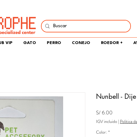
í y comparte tu pasión por peces, naturaleza y aprendizaje 
UB VIP
GATO
PERRO
CONEJO
ROEDOR +
A
Nunbell - Dije
Precio
S/ 6.00
IGV incluido
|
Politica d
Color:
*