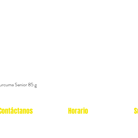
urcuma Senior 85 g
Vista rápida
Contáctanos
Horario
S
Oficina Virtual/pedidos:
Local Miraflores: