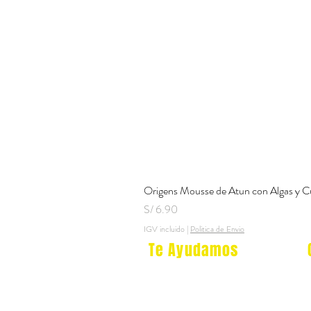
Origens Mousse de Atun con Algas y C
Precio
S/ 6.90
IGV incluido
|
Politica de Envio
Te Ayudamos
Nosotros