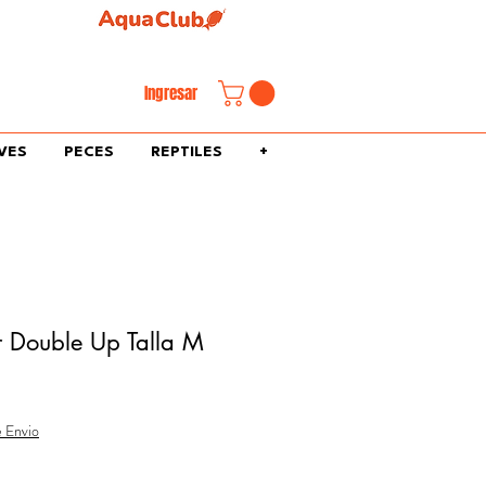
familiar.
Ingresar
VES
PECES
REPTILES
+
r Double Up Talla M
e Envio