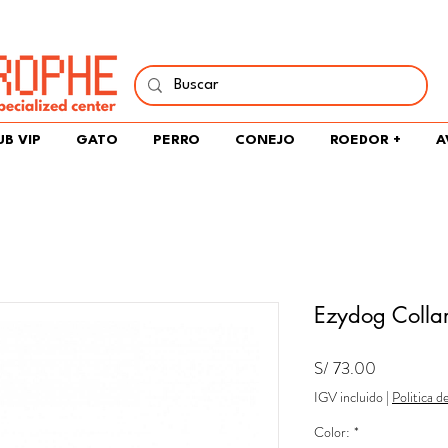
í y comparte tu pasión por peces, naturaleza y aprendizaje 
UB VIP
GATO
PERRO
CONEJO
ROEDOR +
A
Ezydog Colla
Precio
S/ 73.00
IGV incluido
|
Politica d
Color:
*