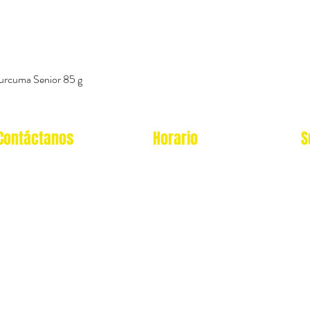
urcuma Senior 85 g
Vista rápida
Contáctanos
Horario
S
Oficina Virtual/pedidos:
Local Miraflores:
cat.astrophe.pe@gmail.com
Lun - Sab: 12- 9pm
Miraflores Lima
Domingos y feriados: no
Tel: 970875753
atendemos
Showroom Físico Miraflores:
wsp: 9am a 9pm lunes
Gato/Perro/Roedores/Aves/P
a
domingo