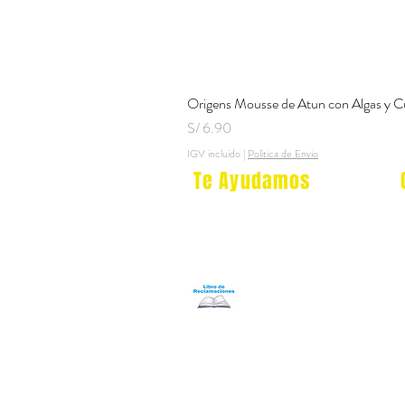
Origens Mousse de Atun con Algas y C
Precio
S/ 6.90
IGV incluido
|
Politica de Envio
Te Ayudamos
Nosotros
Programa Puntos Karen
​
Libro de Reclamaciones
Despacho & devoluciones
Política de tienda