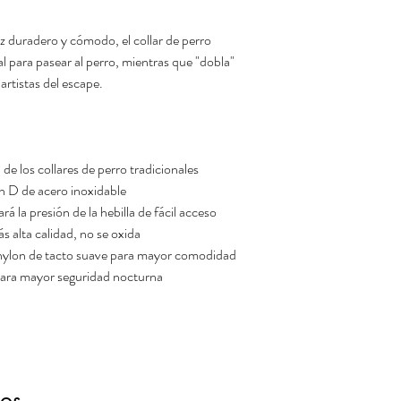
z duradero y cómodo, el collar de perro
 para pasear al perro, mientras que "dobla"
artistas del escape.
 de los collares de perro tradicionales
en D de acero inoxidable
á la presión de la hebilla de fácil acceso
s alta calidad, no se oxida
nylon de tacto suave para mayor comodidad
para mayor seguridad nocturna
dos