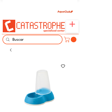
Únete aquí y comparte tu pasión por peces,
naturaleza y aprendizaje familiar.