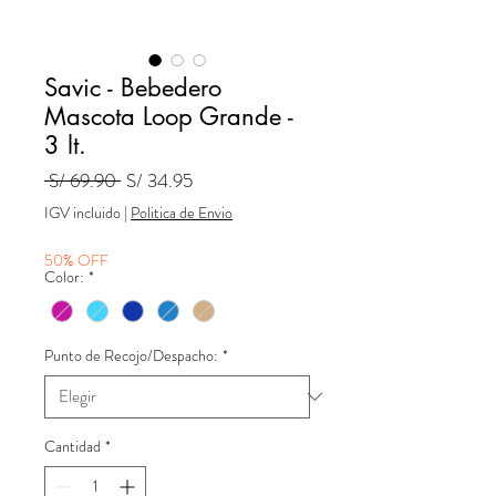
Savic - Bebedero
Mascota Loop Grande -
3 lt.
Precio
Precio
 S/ 69.90 
S/ 34.95
de
IGV incluido
|
Politica de Envio
oferta
50% OFF
Color:
*
Punto de Recojo/Despacho:
*
Cantidad
*