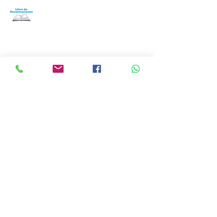
​
Libro de Reclamaciones
Despacho & devoluciones
Política de tienda
Contáctanos
Oficina Virtual/pedidos:
cat.astrophe.pe@gmail.com
Miraflores Lima
Tel:
970875753
Showroom Físico Miraflores:
Gato/Perro/Roedores/Aves/Peces/Rep
tiles/Exoticos
Av. Alfredo Benavides 347 Interior Td.