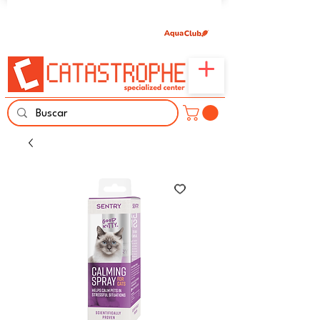
Únete aquí y comparte tu pasión por peces,
naturaleza y aprendizaje familiar.