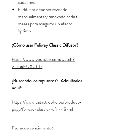
cada mes.
El difusor debe ser revisado
mensualmente y renovado cada 6
meses para asegurar un efecto
óptimo.
¿Cómo usar Feliway Classic Difusor?
https://www.youtube.com/watch?
v=kuxEUXUfiTs
¿Buscando los repuestos? ¡Adquiérelos
aquí!:
https://www.catastrophe.pe/product-
page/feliway-classic-refill-48-ml
Fecha de vencimiento: