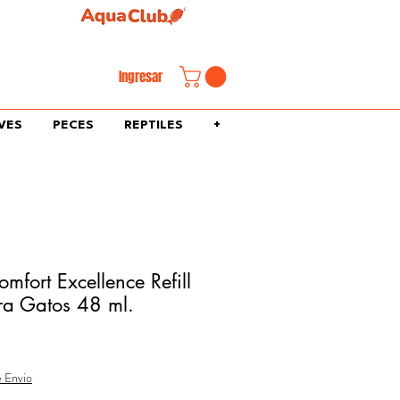
familiar.
Ingresar
VES
PECES
REPTILES
+
mfort Excellence Refill
ra Gatos 48 ml.
e Envio