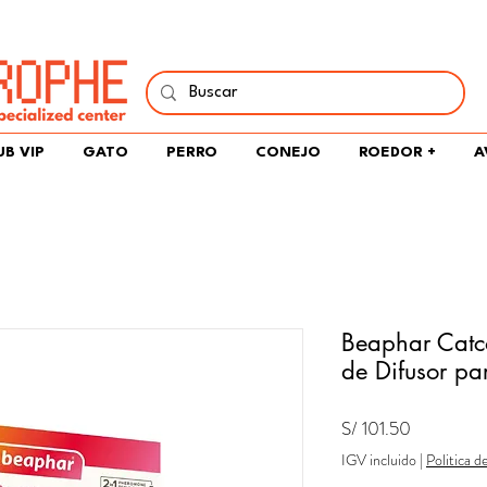
í y comparte tu pasión por peces, naturaleza y aprendizaje 
UB VIP
GATO
PERRO
CONEJO
ROEDOR +
A
Beaphar Catco
de Difusor pa
Precio
S/ 101.50
IGV incluido
|
Politica d