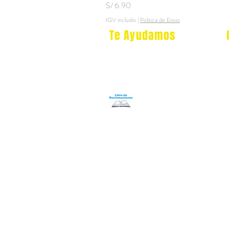
Precio
S/ 6.90
IGV incluido
|
Politica de Envio
Te Ayudamos
Nosotros
Programa Puntos Karen
​
Libro de Reclamaciones
Despacho & devoluciones
Política de tienda