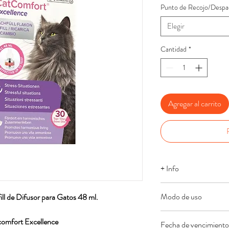
Punto de Recojo/Despa
Elegir
Cantidad
*
Agregar al carrito
+ Info
La feromona utilizad
Modo de uso
ll de Difusor para Gatos 48 ml.
solución clínicamente
de estrés y evitar co
Desenrosque y retire 
omfort Excellence
Fecha de vencimiento
Recomendado para que 
la recarga en el difus