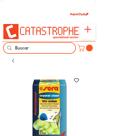
Únete aquí y comparte tu pasión por peces,
naturaleza y aprendizaje familiar.