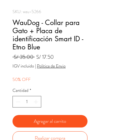
SKU: wau-5266
WauDog - Collar para
Gato + Placa de
identificación Smart ID -
Etno Blue
Precio
Precio
 S/ 35.00 
S/ 17.50
de
IGV incluido
|
Politica de Envio
oferta
50% OFF
Cantidad
*
Agregar al carrito
Realizar compra