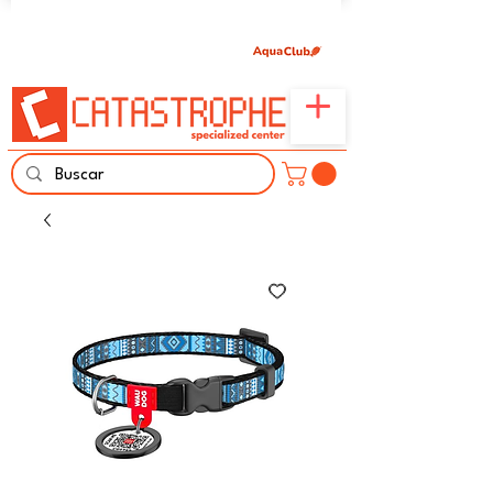
Únete aquí y comparte tu pasión por peces,
naturaleza y aprendizaje familiar.