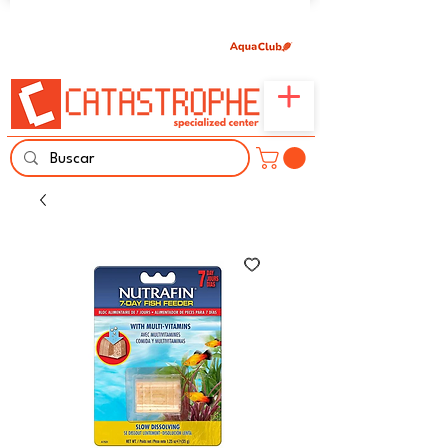
Únete aquí y comparte tu pasión por peces,
naturaleza y aprendizaje familiar.