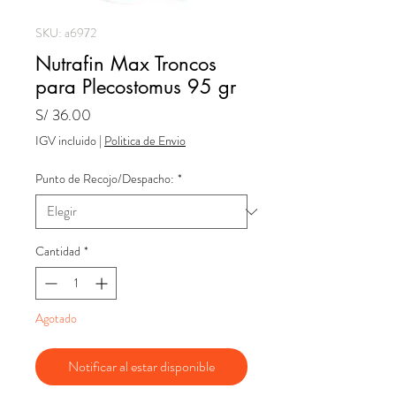
SKU: a6972
Nutrafin Max Troncos
para Plecostomus 95 gr
Precio
S/ 36.00
IGV incluido
|
Politica de Envio
Punto de Recojo/Despacho:
*
Cantidad
*
Agotado
Notificar al estar disponible