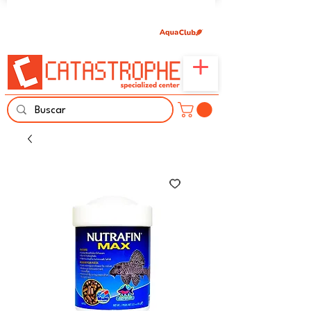
Únete aquí y comparte tu pasión por peces,
naturaleza y aprendizaje familiar.