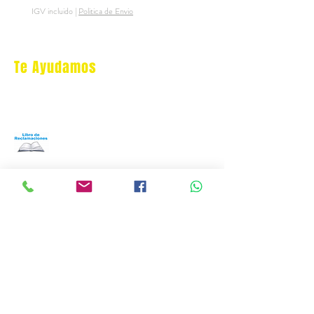
IGV incluido
|
Politica de Envio
IGV incluido
Te Ayudamos
Nosotros
Programa Puntos Karen
​
Libro de Reclamaciones
Despacho & devoluciones
Política de tienda
Contáctanos
Oficina Virtual/pedidos:
cat.astrophe.pe@gmail.com