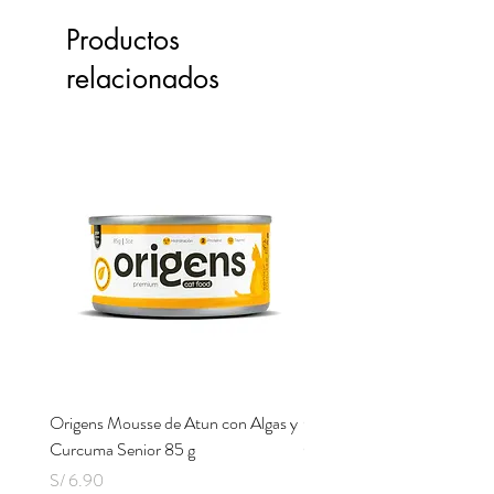
Productos
relacionados
Origens Mousse de Atun con Algas y
Origens Mousse de Pollo H
Curcuma Senior 85 g
Cerdo y Perejil 85 g
Precio
Precio
S/ 6.90
S/ 6.90