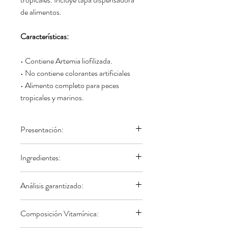
de alimentos.
Características:
• Contiene Artemia liofilizada.
• No contiene colorantes artificiales
• Alimento completo para peces
tropicales y marinos.
Presentación:
Frasco de 35 gr.
Ingredientes:
Artemia liofilizada | harina de pescado |
Análisis garantizado:
concentrado de proteína de pescado |
harina de trigo | harina de gluten de
Proteína min 46,0 %
Composición Vitamínica:
trigo | tapioca | levadura seca | harina de
Grasa min 11,0 %
hígado de pescado | aceite de salmón