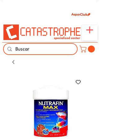
Únete aquí y comparte tu pasión por peces,
naturaleza y aprendizaje familiar.